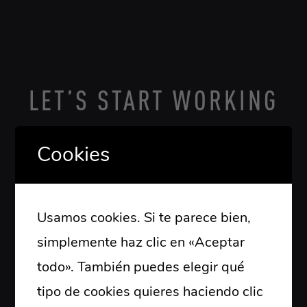
LET’S START WORKING
TOGETHER
Cookies
666 888 000
needhelp@linoor.com
Usamos cookies. Si te parece bien,
66 Broklyn Street, New York
simplemente haz clic en «Aceptar
todo». También puedes elegir qué
tipo de cookies quieres haciendo clic