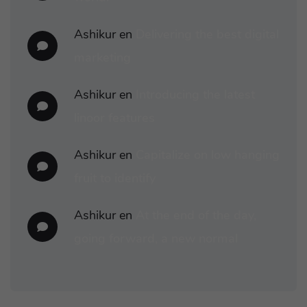
Ashikur
en
Delivering the best digital
marketing
Ashikur
en
Introducing the latest
linoor features
Ashikur
en
Capitalize on low hanging
fruit to identify
Ashikur
en
At the end of the day,
going forward, a new normal