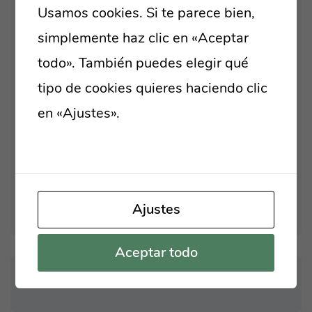
TO A ROBUST
Usamos cookies. Si te parece bien,
simplemente haz clic en «Aceptar
ORGANICALLY GROW THE
todo». También puedes elegir qué
HOLISTIC WORLD VIEW
tipo de cookies quieres haciendo clic
OVERRIDE THE DIGITAL
en «Ajustes».
Lee nuestra política de
DIVIDE WITH ADDITIONAL
cookies
BRING TO THE TABLE WIN-
WIN SURVIVAL STRATEGIES
Ajustes
Aceptar todo