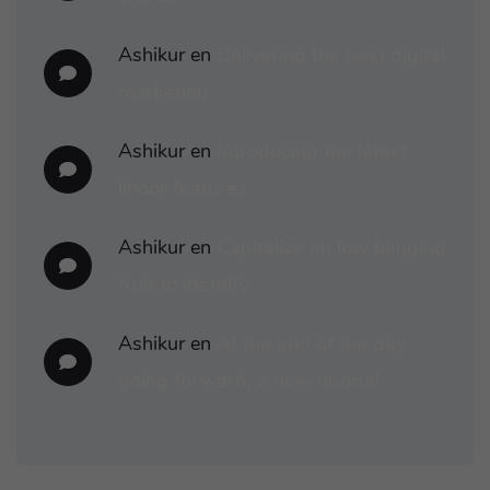
Ashikur
en
Delivering the best digital
marketing
Ashikur
en
Introducing the latest
linoor features
Ashikur
en
Capitalize on low hanging
fruit to identify
Ashikur
en
At the end of the day,
going forward, a new normal