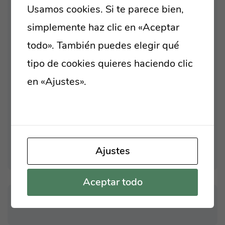
TO A ROBUST
Usamos cookies. Si te parece bien,
simplemente haz clic en «Aceptar
ORGANICALLY GROW THE
todo». También puedes elegir qué
HOLISTIC WORLD VIEW
tipo de cookies quieres haciendo clic
OVERRIDE THE DIGITAL
en «Ajustes».
Lee nuestra política de
DIVIDE WITH ADDITIONAL
cookies
BRING TO THE TABLE WIN-
WIN SURVIVAL STRATEGIES
Ajustes
Aceptar todo